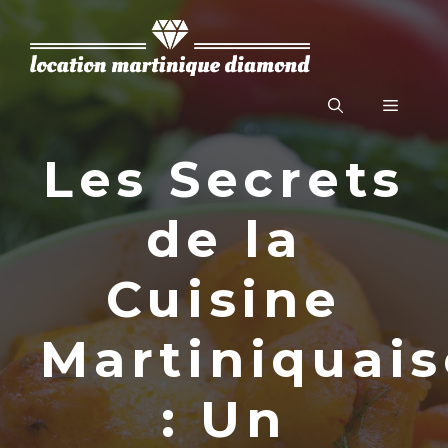
Aller
au
contenu
Menu
Les Secrets
de la
Cuisine
Martiniquais
: Un