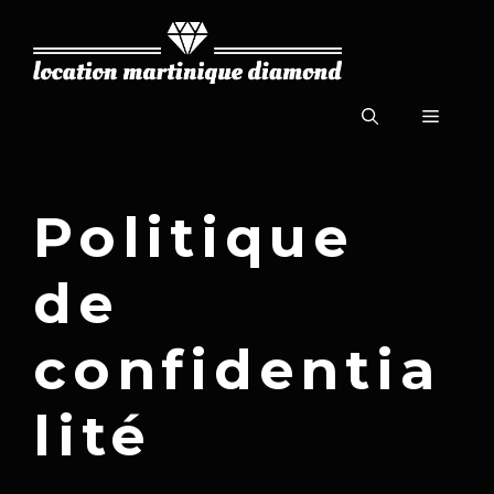
Aller
au
contenu
Menu
Politique
de
confidentia
lité